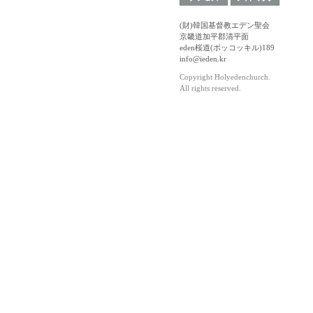
(財)韓国基督教エデン聖会
京畿道加平郡清平面
eden桜道(ボッコッキル)189
info@ieden.kr
Copyright Holyedenchurch.
All rights reserved.