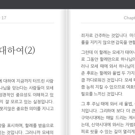
 17
Chapt
죄자로 간주하는 것입니다. 마
률을 지키지 않으면 감옥을 면할
 대하여(2)
그런데 이 할례는 모세가 태어나
로 그동안 할례만으로 하나님의
러나 모세 때에 와서 하나님이
준 후로는 할례와 율법 두 가지
큼 까다로워진 것입니다. 모세 
에 대하여 지금까지 터뜨린 사람
쯤 능히 지킬 수 있으므로 여
하나님을 믿는다는 사람들이 모세
필요를 느끼신 것입니다.
 성경적인 중요성도 이해하고 있
지 잘 모르고 있는 실정입니다.
그 후 주님 때에 와서 새 율법,
 못지않은 중요한 의미를 지니고
치입니다. 그리하여 보다 더 
구약시대에는 매일 드리는 제
는데, 신약시대에 와서는 자범
약을 표시하며, 할례를 받음으로
피로 씻을 수 있는 길이 열리게
있는 것입니다. 그러니까 모세의