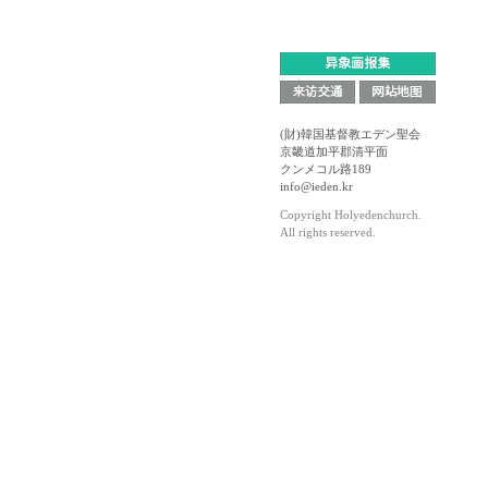
(財)韓国基督教エデン聖会
京畿道加平郡清平面
クンメコル路189
info@ieden.kr
Copyright Holyedenchurch.
All rights reserved.